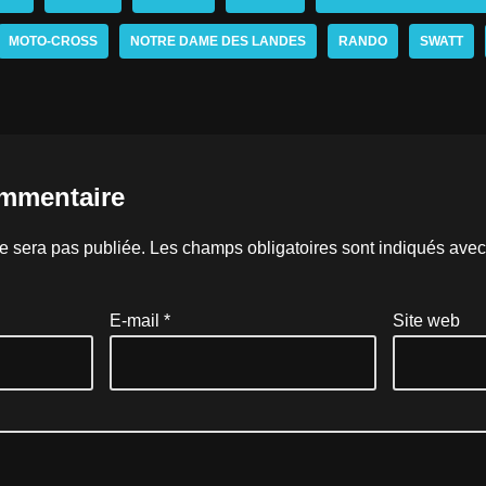
MOTO-CROSS
NOTRE DAME DES LANDES
RANDO
SWATT
ommentaire
e sera pas publiée.
Les champs obligatoires sont indiqués ave
E-mail
*
Site web