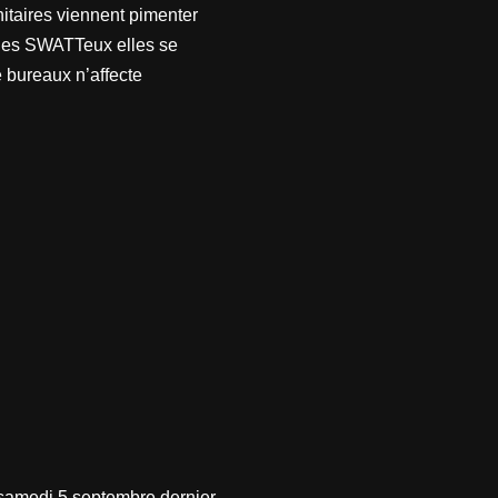
itaires viennent pimenter
s les SWATTeux elles se
 bureaux n’affecte
samedi 5 septembre dernier.