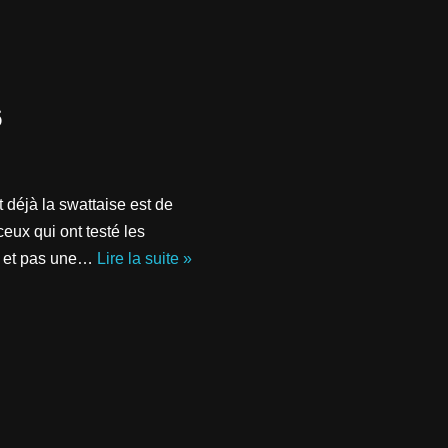
6
 déjà la swattaise est de
ux qui ont testé les
84 et pas une…
Lire la suite »