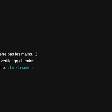
erre pas les mains…)
r vérifier qq chemins
’être…
Lire la suite »