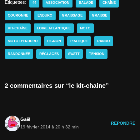
Étiquettes:
44
ASSOCIATION
BALADE
CHAÎNE
COURONNE
ENDURO
GRAISSAGE
GRAISSE
KIT-CHAÎNE
LOIRE ATLANTIQUE
MOTO
MOTO D'ENDURO
PIGNON
PRATIQUE
RANDO
RANDONNÉE
RÉGLAGES
SWATT
TENSION
2 commentaires sur “le kit-chaine”
Gaël
RÉPONDRE
19 février 2014 à 20 h 32 min