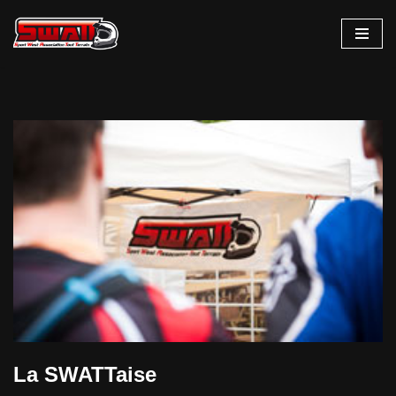
Aller
au
contenu
La SWATTaise